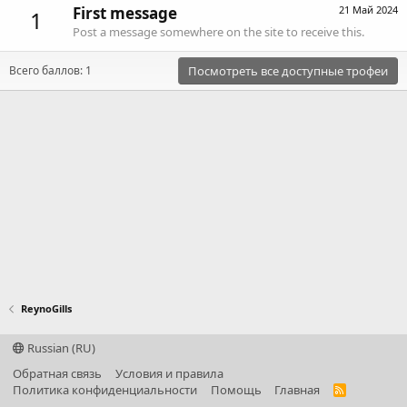
First message
21 Май 2024
1
Post a message somewhere on the site to receive this.
Всего баллов: 1
Посмотреть все доступные трофеи
ReynoGills
Russian (RU)
Обратная связь
Условия и правила
Политика конфиденциальности
Помощь
Главная
R
S