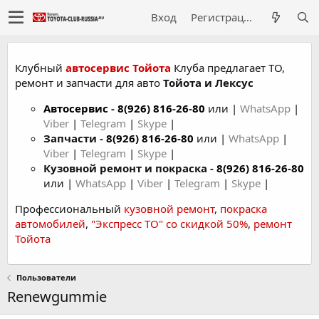
Вход
Регистрация
Клубный
автосервис Тойота
Клуба предлагает ТО,
ремонт и запчасти для авто
Тойота и Лексус
Автосервис
-
8(926) 816-26-80
или |
WhatsApp
|
Viber
|
Telegram
|
Skype
|
Запчасти -
8(926) 816-26-80
или |
WhatsApp
|
Viber
|
Telegram
|
Skype
|
Кузовной ремонт и покраска -
8(926) 816-26-80
или |
WhatsApp
|
Viber
|
Telegram
|
Skype
|
Профессиональный
кузовной ремонт
,
покраска
автомобилей
,
"Экспресс ТО" со скидкой 50%
,
ремонт
Тойота
Пользователи
Renewgummie