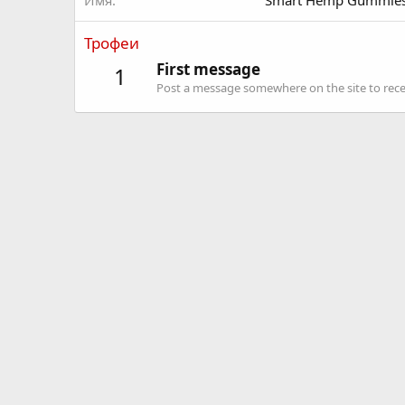
Имя
Smart Hemp Gummies 
Трофеи
First message
1
Post a message somewhere on the site to recei