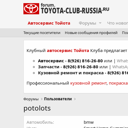
Автосервис Тойота
Форумы
Что ново
Текущие посетители
Новые сообщения профилей
По
Клубный
автосервис Тойота
Клуба предлагает 
Автосервис
-
8(926) 816-26-80
или |
What
Запчасти -
8(926) 816-26-80
или |
Whats
Кузовной ремонт и покраска -
8(926) 81
Профессиональный
кузовной ремонт
,
покраск
Форумы
Пользователи
potolots
Автомобиль
bmw