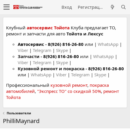
Вход
Регистрация
Клубный
автосервис Тойота
Клуба предлагает ТО,
ремонт и запчасти для авто
Тойота и Лексус
Автосервис
-
8(926) 816-26-80
или |
WhatsApp
|
Viber
|
Telegram
|
Skype
|
Запчасти -
8(926) 816-26-80
или |
WhatsApp
|
Viber
|
Telegram
|
Skype
|
Кузовной ремонт и покраска -
8(926) 816-26-80
или |
WhatsApp
|
Viber
|
Telegram
|
Skype
|
Профессиональный
кузовной ремонт
,
покраска
автомобилей
,
"Экспресс ТО" со скидкой 50%
,
ремонт
Тойота
Пользователи
PhilliMaynard