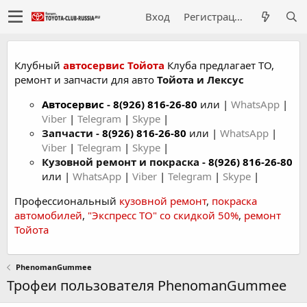
Вход
Регистрация
Клубный
автосервис Тойота
Клуба предлагает ТО,
ремонт и запчасти для авто
Тойота и Лексус
Автосервис
-
8(926) 816-26-80
или |
WhatsApp
|
Viber
|
Telegram
|
Skype
|
Запчасти -
8(926) 816-26-80
или |
WhatsApp
|
Viber
|
Telegram
|
Skype
|
Кузовной ремонт и покраска -
8(926) 816-26-80
или |
WhatsApp
|
Viber
|
Telegram
|
Skype
|
Профессиональный
кузовной ремонт
,
покраска
автомобилей
,
"Экспресс ТО" со скидкой 50%
,
ремонт
Тойота
PhenomanGummee
Трофеи пользователя PhenomanGummee