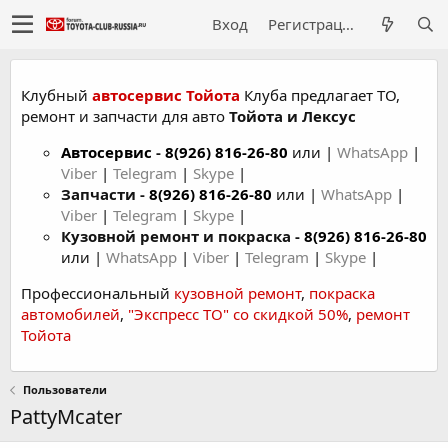
Вход
Регистрация
Клубный
автосервис Тойота
Клуба предлагает ТО,
ремонт и запчасти для авто
Тойота и Лексус
Автосервис
-
8(926) 816-26-80
или |
WhatsApp
|
Viber
|
Telegram
|
Skype
|
Запчасти -
8(926) 816-26-80
или |
WhatsApp
|
Viber
|
Telegram
|
Skype
|
Кузовной ремонт и покраска -
8(926) 816-26-80
или |
WhatsApp
|
Viber
|
Telegram
|
Skype
|
Профессиональный
кузовной ремонт
,
покраска
автомобилей
,
"Экспресс ТО" со скидкой 50%
,
ремонт
Тойота
Пользователи
PattyMcater