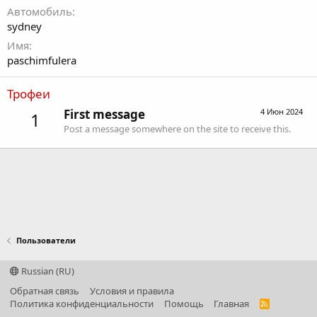
Автомобиль
sydney
Имя
paschimfulera
Трофеи
First message
4 Июн 2024
1
Post a message somewhere on the site to receive this.
Пользователи
Russian (RU)
Обратная связь
Условия и правила
Политика конфиденциальности
Помощь
Главная
R
S