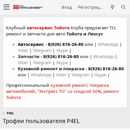
Вход
Регистрация
Клубный
автосервис Тойота
Клуба предлагает ТО,
ремонт и запчасти для авто
Тойота и Лексус
Автосервис
-
8(926) 816-26-80
или |
WhatsApp
|
Viber
|
Telegram
|
Skype
|
Запчасти -
8(926) 816-26-80
или |
WhatsApp
|
Viber
|
Telegram
|
Skype
|
Кузовной ремонт и покраска -
8(926) 816-26-80
или |
WhatsApp
|
Viber
|
Telegram
|
Skype
|
Профессиональный
кузовной ремонт
,
покраска
автомобилей
,
"Экспресс ТО" со скидкой 50%
,
ремонт
Тойота
P4EL
Трофеи пользователя P4EL