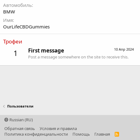
Автомобиль
BMW
Имя
OurLifeCBDGummies
Трофеи
First message
10 Апр 2024
1
Post a message somewhere on the site to receive this.
Пользователи
Russian (RU)
Обратная связь
Условия и правила
Политика конфиденциальности
Помощь
Главная
R
S