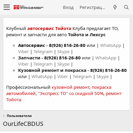
Вход
Регистрация
Клубный
автосервис Тойота
Клуба предлагает ТО,
ремонт и запчасти для авто
Тойота и Лексус
Автосервис
-
8(926) 816-26-80
или |
WhatsApp
|
Viber
|
Telegram
|
Skype
|
Запчасти -
8(926) 816-26-80
или |
WhatsApp
|
Viber
|
Telegram
|
Skype
|
Кузовной ремонт и покраска -
8(926) 816-26-80
или |
WhatsApp
|
Viber
|
Telegram
|
Skype
|
Профессиональный
кузовной ремонт
,
покраска
автомобилей
,
"Экспресс ТО" со скидкой 50%
,
ремонт
Тойота
Пользователи
OurLifeCBDUS