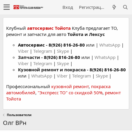
Вход
Регистрация
Клубный
автосервис Тойота
Клуба предлагает ТО,
ремонт и запчасти для авто
Тойота и Лексус
Автосервис
-
8(926) 816-26-80
или |
WhatsApp
|
Viber
|
Telegram
|
Skype
|
Запчасти -
8(926) 816-26-80
или |
WhatsApp
|
Viber
|
Telegram
|
Skype
|
Кузовной ремонт и покраска -
8(926) 816-26-80
или |
WhatsApp
|
Viber
|
Telegram
|
Skype
|
Профессиональный
кузовной ремонт
,
покраска
автомобилей
,
"Экспресс ТО" со скидкой 50%
,
ремонт
Тойота
Пользователи
Олг ВРн