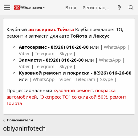
Вход
Регистрация
Клубный
автосервис Тойота
Клуба предлагает ТО,
ремонт и запчасти для авто
Тойота и Лексус
Автосервис
-
8(926) 816-26-80
или |
WhatsApp
|
Viber
|
Telegram
|
Skype
|
Запчасти -
8(926) 816-26-80
или |
WhatsApp
|
Viber
|
Telegram
|
Skype
|
Кузовной ремонт и покраска -
8(926) 816-26-80
или |
WhatsApp
|
Viber
|
Telegram
|
Skype
|
Профессиональный
кузовной ремонт
,
покраска
автомобилей
,
"Экспресс ТО" со скидкой 50%
,
ремонт
Тойота
Пользователи
obiyaninfotech