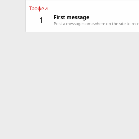
Трофеи
First message
1
Post a message somewhere on the site to recei