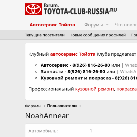
Автосервис Тойота
Форумы
Что ново
Текущие посетители
Новые сообщения профилей
По
Клубный
автосервис Тойота
Клуба предлагает 
Автосервис
-
8(926) 816-26-80
или |
What
Запчасти -
8(926) 816-26-80
или |
Whats
Кузовной ремонт и покраска -
8(926) 81
Профессиональный
кузовной ремонт
,
покраск
Форумы
Пользователи
NoahAnnear
Автомобиль
1