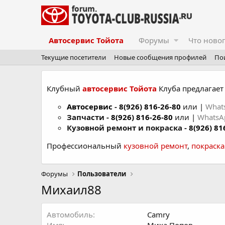
Автосервис Тойота
Форумы
Что ново
Текущие посетители
Новые сообщения профилей
По
Клубный
автосервис Тойота
Клуба предлагает 
Автосервис
-
8(926) 816-26-80
или |
What
Запчасти -
8(926) 816-26-80
или |
Whats
Кузовной ремонт и покраска -
8(926) 81
Профессиональный
кузовной ремонт
,
покраск
Форумы
Пользователи
Михаил88
Автомобиль
Camry