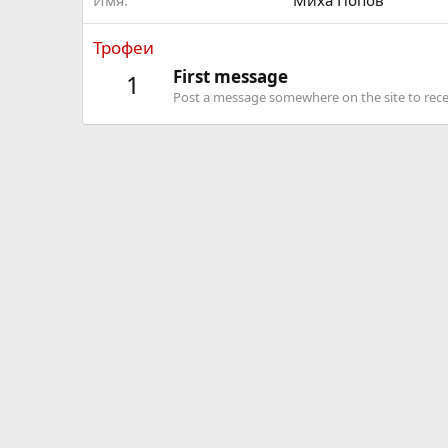
Имя
Миха Попов
Трофеи
First message
1
Post a message somewhere on the site to recei