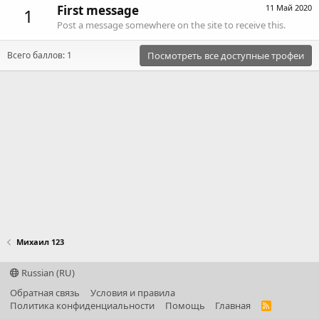
First message
11 Май 2020
1
Post a message somewhere on the site to receive this.
Всего баллов: 1
Посмотреть все доступные трофеи
Михаил 123
Russian (RU)
Обратная связь
Условия и правила
Политика конфиденциальности
Помощь
Главная
R
S