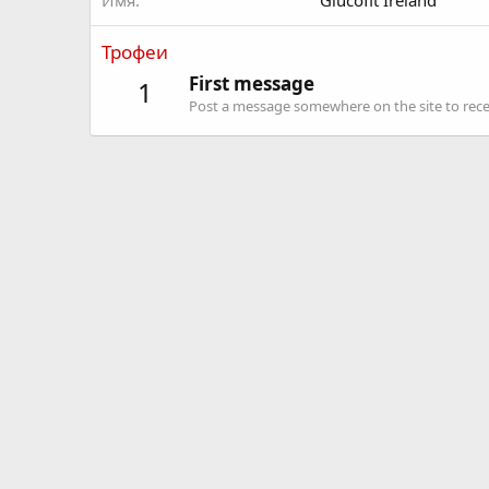
Имя
Glucofit Ireland
Трофеи
First message
1
Post a message somewhere on the site to recei