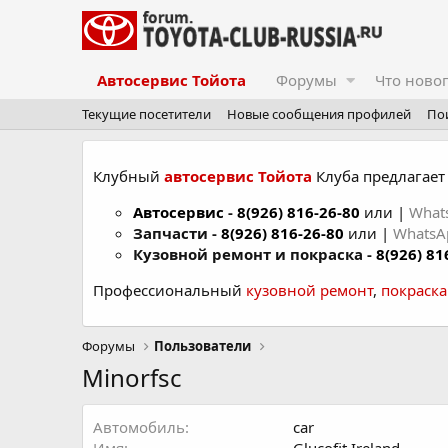
Автосервис Тойота
Форумы
Что ново
Текущие посетители
Новые сообщения профилей
По
Клубный
автосервис Тойота
Клуба предлагает 
Автосервис
-
8(926) 816-26-80
или |
What
Запчасти -
8(926) 816-26-80
или |
Whats
Кузовной ремонт и покраска -
8(926) 81
Профессиональный
кузовной ремонт
,
покраск
Форумы
Пользователи
Minorfsc
Автомобиль
car