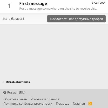
First message
3 Сен 2024
1
Post a message somewhere on the site to receive this.
Всего баллов: 1
Посмотреть все доступные трофеи
MicrobioGummies
Russian (RU)
Обратная связь
Условия и правила
Политика конфиденциальности
Помощь
Главная
R
S