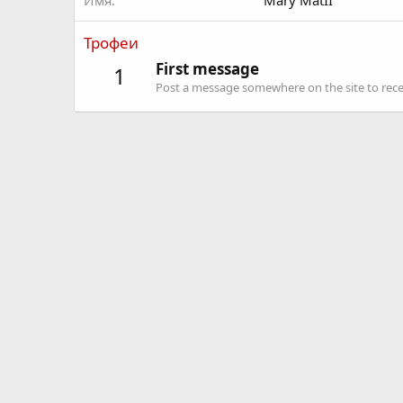
Имя
Mary MatII
Трофеи
First message
1
Post a message somewhere on the site to recei