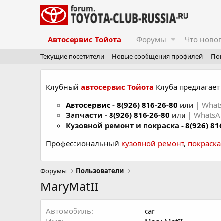
Автосервис Тойота
Форумы
Что ново
Текущие посетители
Новые сообщения профилей
По
Клубный
автосервис Тойота
Клуба предлагает 
Автосервис
-
8(926) 816-26-80
или |
What
Запчасти -
8(926) 816-26-80
или |
Whats
Кузовной ремонт и покраска -
8(926) 81
Профессиональный
кузовной ремонт
,
покраск
Форумы
Пользователи
MaryMatII
Автомобиль
car