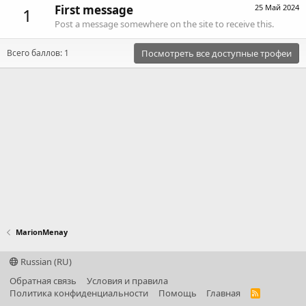
First message
25 Май 2024
1
Post a message somewhere on the site to receive this.
Всего баллов: 1
Посмотреть все доступные трофеи
MarionMenay
Russian (RU)
Обратная связь
Условия и правила
Политика конфиденциальности
Помощь
Главная
R
S