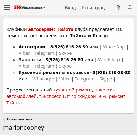
Вход
Регистрация
Клубный
автосервис Тойота
Клуба предлагает ТО,
ремонт и запчасти для авто
Тойота и Лексус
Автосервис
-
8(926) 816-26-80
или |
WhatsApp
|
Viber
|
Telegram
|
Skype
|
Запчасти -
8(926) 816-26-80
или |
WhatsApp
|
Viber
|
Telegram
|
Skype
|
Кузовной ремонт и покраска -
8(926) 816-26-80
или |
WhatsApp
|
Viber
|
Telegram
|
Skype
|
Профессиональный
кузовной ремонт
,
покраска
автомобилей
,
"Экспресс ТО" со скидкой 50%
,
ремонт
Тойота
Пользователи
marioncooney