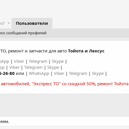
го?
Пользователи
иск сообщений профилей
ТО, ремонт и запчасти для авто
Тойота и Лексус
sApp
|
Viber
|
Telegram
|
Skype
|
App
|
Viber
|
Telegram
|
Skype
|
6-26-80
или |
WhatsApp
|
Viber
|
Telegram
|
Skype
|
а автомобилей
,
"Экспресс ТО" со скидкой 50%
,
ремонт Тойота
еем.