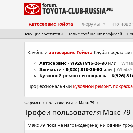
Автосервис Тойота
Форумы
Что ново
Текущие посетители
Новые сообщения профилей
По
Клубный
автосервис Тойота
Клуба предлагает 
Автосервис
-
8(926) 816-26-80
или |
What
Запчасти -
8(926) 816-26-80
или |
Whats
Кузовной ремонт и покраска -
8(926) 81
Профессиональный
кузовной ремонт
,
покраск
Форумы
Пользователи
Макс 79
Трофеи пользователя Макс 79
Макс 79 пока не награждён(ена) ни одним троф