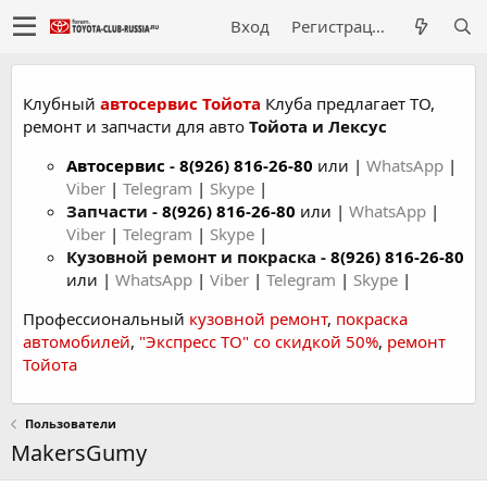
Вход
Регистрация
Клубный
автосервис Тойота
Клуба предлагает ТО,
ремонт и запчасти для авто
Тойота и Лексус
Автосервис
-
8(926) 816-26-80
или |
WhatsApp
|
Viber
|
Telegram
|
Skype
|
Запчасти -
8(926) 816-26-80
или |
WhatsApp
|
Viber
|
Telegram
|
Skype
|
Кузовной ремонт и покраска -
8(926) 816-26-80
или |
WhatsApp
|
Viber
|
Telegram
|
Skype
|
Профессиональный
кузовной ремонт
,
покраска
автомобилей
,
"Экспресс ТО" со скидкой 50%
,
ремонт
Тойота
Пользователи
MakersGumy