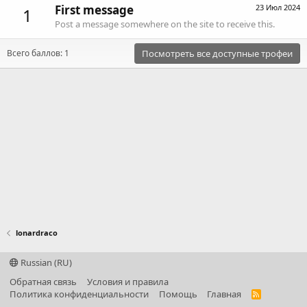
First message
23 Июл 2024
1
Post a message somewhere on the site to receive this.
Всего баллов: 1
Посмотреть все доступные трофеи
lonardraco
Russian (RU)
Обратная связь
Условия и правила
Политика конфиденциальности
Помощь
Главная
R
S