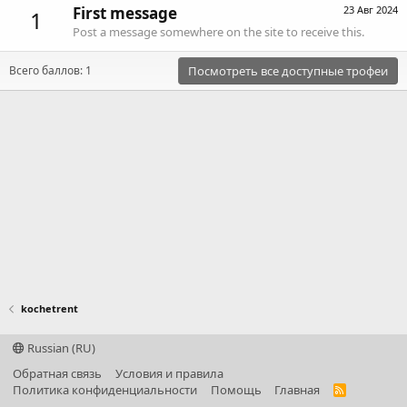
First message
23 Авг 2024
1
Post a message somewhere on the site to receive this.
Всего баллов: 1
Посмотреть все доступные трофеи
kochetrent
Russian (RU)
Обратная связь
Условия и правила
Политика конфиденциальности
Помощь
Главная
R
S