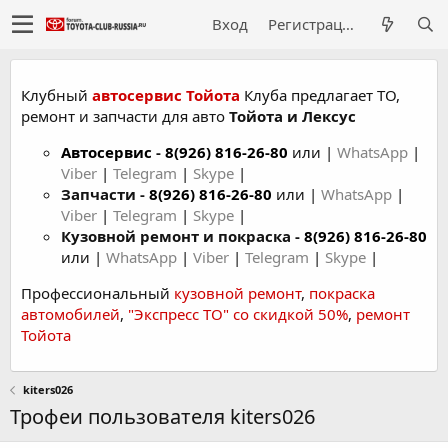
Вход
Регистрация
Клубный
автосервис Тойота
Клуба предлагает ТО,
ремонт и запчасти для авто
Тойота и Лексус
Автосервис
-
8(926) 816-26-80
или |
WhatsApp
|
Viber
|
Telegram
|
Skype
|
Запчасти -
8(926) 816-26-80
или |
WhatsApp
|
Viber
|
Telegram
|
Skype
|
Кузовной ремонт и покраска -
8(926) 816-26-80
или |
WhatsApp
|
Viber
|
Telegram
|
Skype
|
Профессиональный
кузовной ремонт
,
покраска
автомобилей
,
"Экспресс ТО" со скидкой 50%
,
ремонт
Тойота
kiters026
Трофеи пользователя kiters026