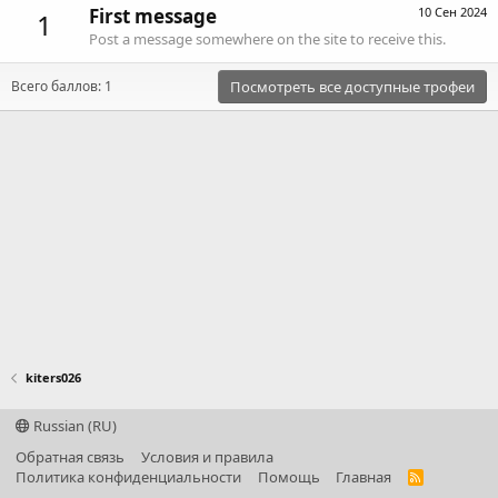
First message
10 Сен 2024
1
Post a message somewhere on the site to receive this.
Всего баллов: 1
Посмотреть все доступные трофеи
kiters026
Russian (RU)
Обратная связь
Условия и правила
Политика конфиденциальности
Помощь
Главная
R
S