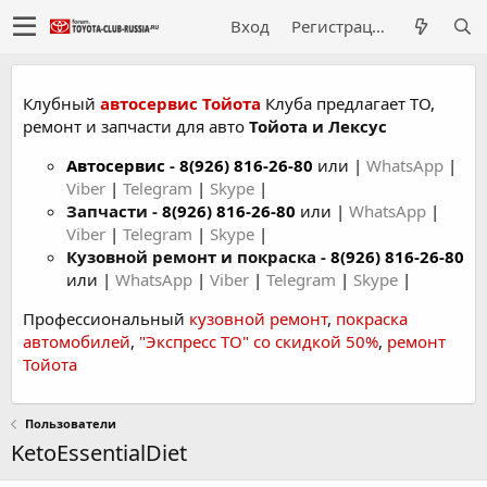
Вход
Регистрация
Клубный
автосервис Тойота
Клуба предлагает ТО,
ремонт и запчасти для авто
Тойота и Лексус
Автосервис
-
8(926) 816-26-80
или |
WhatsApp
|
Viber
|
Telegram
|
Skype
|
Запчасти -
8(926) 816-26-80
или |
WhatsApp
|
Viber
|
Telegram
|
Skype
|
Кузовной ремонт и покраска -
8(926) 816-26-80
или |
WhatsApp
|
Viber
|
Telegram
|
Skype
|
Профессиональный
кузовной ремонт
,
покраска
автомобилей
,
"Экспресс ТО" со скидкой 50%
,
ремонт
Тойота
Пользователи
KetoEssentialDiet