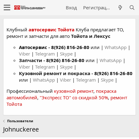
Вход
Регистрация
Клубный
автосервис Тойота
Клуба предлагает ТО,
ремонт и запчасти для авто
Тойота и Лексус
Автосервис
-
8(926) 816-26-80
или |
WhatsApp
|
Viber
|
Telegram
|
Skype
|
Запчасти -
8(926) 816-26-80
или |
WhatsApp
|
Viber
|
Telegram
|
Skype
|
Кузовной ремонт и покраска -
8(926) 816-26-80
или |
WhatsApp
|
Viber
|
Telegram
|
Skype
|
Профессиональный
кузовной ремонт
,
покраска
автомобилей
,
"Экспресс ТО" со скидкой 50%
,
ремонт
Тойота
Пользователи
Johnuckeree