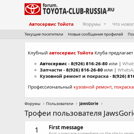
Автосервис Тойота
Форумы
Что ново
Текущие посетители
Новые сообщения профилей
По
Клубный
автосервис Тойота
Клуба предлагает 
Автосервис
-
8(926) 816-26-80
или |
What
Запчасти -
8(926) 816-26-80
или |
Whats
Кузовной ремонт и покраска -
8(926) 81
Профессиональный
кузовной ремонт
,
покраск
Форумы
Пользователи
JawsGorie
Трофеи пользователя JawsGori
First message
1
Post a message somewhere on the site to receive