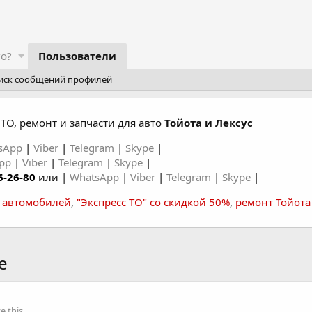
го?
Пользователи
иск сообщений профилей
ТО, ремонт и запчасти для авто
Тойота и Лексус
sApp
|
Viber
|
Telegram
|
Skype
|
App
|
Viber
|
Telegram
|
Skype
|
6-26-80
или |
WhatsApp
|
Viber
|
Telegram
|
Skype
|
а автомобилей
,
"Экспресс ТО" со скидкой 50%
,
ремонт Тойота
e
 this.