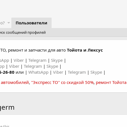
го?
Пользователи
иск сообщений профилей
ТО, ремонт и запчасти для авто
Тойота и Лексус
sApp
|
Viber
|
Telegram
|
Skype
|
App
|
Viber
|
Telegram
|
Skype
|
6-26-80
или |
WhatsApp
|
Viber
|
Telegram
|
Skype
|
а автомобилей
,
"Экспресс ТО" со скидкой 50%
,
ремонт Тойота
germ
 this.