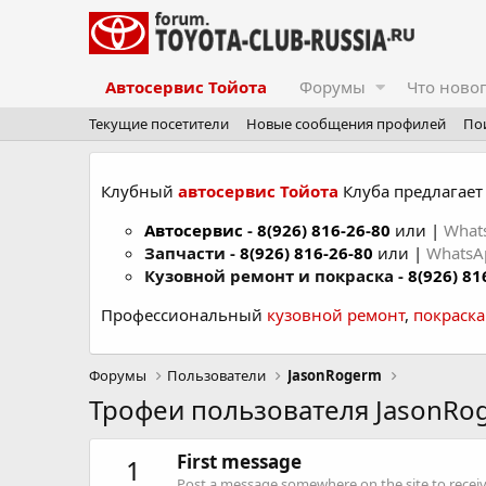
Автосервис Тойота
Форумы
Что ново
Текущие посетители
Новые сообщения профилей
По
Клубный
автосервис Тойота
Клуба предлагает 
Автосервис
-
8(926) 816-26-80
или |
What
Запчасти -
8(926) 816-26-80
или |
Whats
Кузовной ремонт и покраска -
8(926) 81
Профессиональный
кузовной ремонт
,
покраск
Форумы
Пользователи
JasonRogerm
Трофеи пользователя JasonRo
First message
1
Post a message somewhere on the site to receive