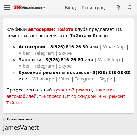
Вход
Регистрация
Клубный
автосервис Тойота
Клуба предлагает ТО,
ремонт и запчасти для авто
Тойота и Лексус
Автосервис
-
8(926) 816-26-80
или |
WhatsApp
|
Viber
|
Telegram
|
Skype
|
Запчасти -
8(926) 816-26-80
или |
WhatsApp
|
Viber
|
Telegram
|
Skype
|
Кузовной ремонт и покраска -
8(926) 816-26-80
или |
WhatsApp
|
Viber
|
Telegram
|
Skype
|
Профессиональный
кузовной ремонт
,
покраска
автомобилей
,
"Экспресс ТО" со скидкой 50%
,
ремонт
Тойота
Пользователи
JamesVanett