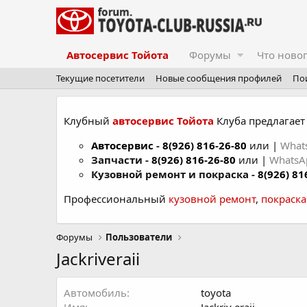
Автосервис Тойота
Форумы
Что ново
Текущие посетители
Новые сообщения профилей
По
Клубный
автосервис Тойота
Клуба предлагает 
Автосервис
-
8(926) 816-26-80
или |
What
Запчасти -
8(926) 816-26-80
или |
Whats
Кузовной ремонт и покраска -
8(926) 81
Профессиональный
кузовной ремонт
,
покраск
Форумы
Пользователи
Jackriveraii
Автомобиль
toyota