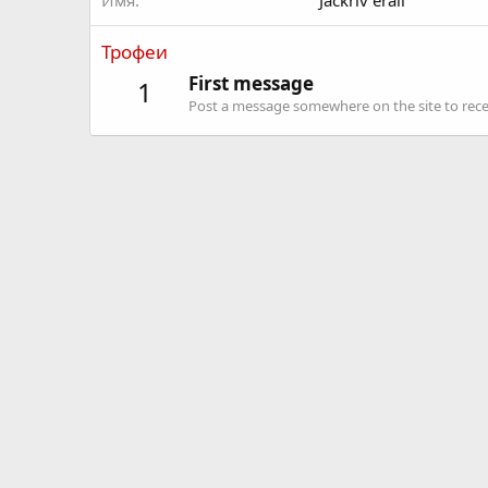
Имя
Jackriv eraii
Трофеи
First message
1
Post a message somewhere on the site to recei