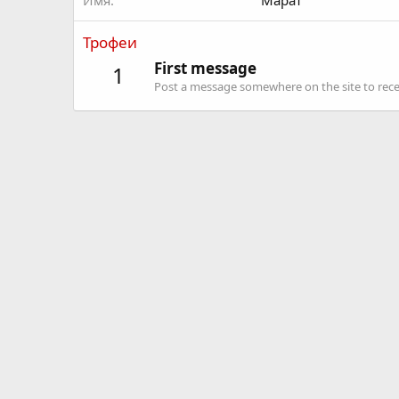
Имя
Марат
Трофеи
First message
1
Post a message somewhere on the site to recei