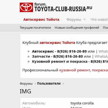
Автосервис Тойота
Форумы
Что ново
Текущие посетители
Новые сообщения профилей
По
Клубный
автосервис Тойота
Клуба предлагает 
Автосервис
-
8(926) 816-26-80
или |
What
Запчасти -
8(926) 816-26-80
или |
Whats
Кузовной ремонт и покраска -
8(926) 81
Профессиональный
кузовной ремонт
,
покраск
Форумы
Пользователи
IMG
Автомобиль
toyota corolla