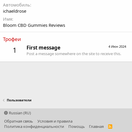
Автомобиль
ichaeldrose
Имя
Bloom CBD Gummies Reviews
Трофеи
First message
4 Июн 2024
1
Post a message somewhere on the site to receive this.
Пользователи
Russian (RU)
Обратная связь
Условия и правила
Политика конфиденциальности
Помощь
Главная
R
S