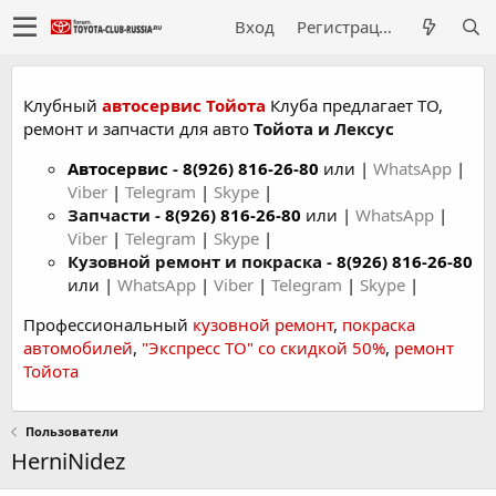
Вход
Регистрация
Клубный
автосервис Тойота
Клуба предлагает ТО,
ремонт и запчасти для авто
Тойота и Лексус
Автосервис
-
8(926) 816-26-80
или |
WhatsApp
|
Viber
|
Telegram
|
Skype
|
Запчасти -
8(926) 816-26-80
или |
WhatsApp
|
Viber
|
Telegram
|
Skype
|
Кузовной ремонт и покраска -
8(926) 816-26-80
или |
WhatsApp
|
Viber
|
Telegram
|
Skype
|
Профессиональный
кузовной ремонт
,
покраска
автомобилей
,
"Экспресс ТО" со скидкой 50%
,
ремонт
Тойота
Пользователи
HerniNidez