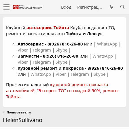
Вход
Регистрация
Клубный
автосервис Тойота
Клуба предлагает ТО,
ремонт и запчасти для авто
Тойота и Лексус
Автосервис
-
8(926) 816-26-80
или |
WhatsApp
|
Viber
|
Telegram
|
Skype
|
Запчасти -
8(926) 816-26-80
или |
WhatsApp
|
Viber
|
Telegram
|
Skype
|
Кузовной ремонт и покраска -
8(926) 816-26-80
или |
WhatsApp
|
Viber
|
Telegram
|
Skype
|
Профессиональный
кузовной ремонт
,
покраска
автомобилей
,
"Экспресс ТО" со скидкой 50%
,
ремонт
Тойота
Пользователи
HelenSullivano