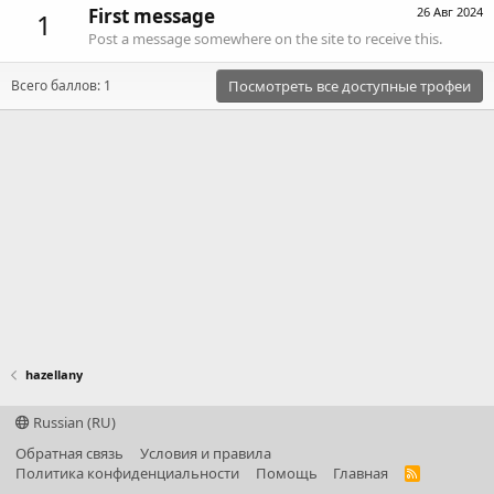
First message
26 Авг 2024
1
Post a message somewhere on the site to receive this.
Всего баллов: 1
Посмотреть все доступные трофеи
hazellany
Russian (RU)
Обратная связь
Условия и правила
Политика конфиденциальности
Помощь
Главная
R
S