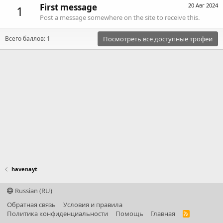
First message
20 Авг 2024
1
Post a message somewhere on the site to receive this.
Всего баллов: 1
Посмотреть все доступные трофеи
havenayt
Russian (RU)
Обратная связь
Условия и правила
Политика конфиденциальности
Помощь
Главная
R
S