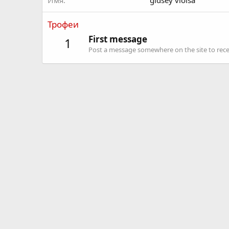
Имя
gidsey violsa
Трофеи
First message
1
Post a message somewhere on the site to recei