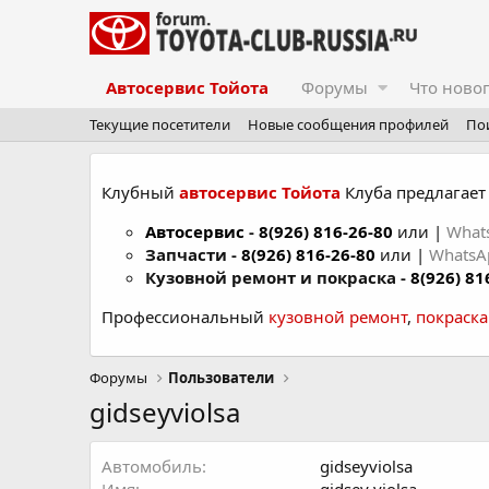
Автосервис Тойота
Форумы
Что ново
Текущие посетители
Новые сообщения профилей
По
Клубный
автосервис Тойота
Клуба предлагает 
Автосервис
-
8(926) 816-26-80
или |
What
Запчасти -
8(926) 816-26-80
или |
Whats
Кузовной ремонт и покраска -
8(926) 81
Профессиональный
кузовной ремонт
,
покраск
Форумы
Пользователи
gidseyviolsa
Автомобиль
gidseyviolsa