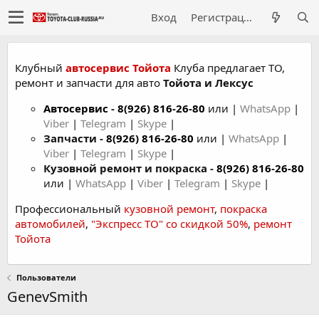
Вход
Регистрация
Клубный
автосервис Тойота
Клуба предлагает ТО,
ремонт и запчасти для авто
Тойота и Лексус
Автосервис
-
8(926) 816-26-80
или |
WhatsApp
|
Viber
|
Telegram
|
Skype
|
Запчасти -
8(926) 816-26-80
или |
WhatsApp
|
Viber
|
Telegram
|
Skype
|
Кузовной ремонт и покраска -
8(926) 816-26-80
или |
WhatsApp
|
Viber
|
Telegram
|
Skype
|
Профессиональный
кузовной ремонт
,
покраска
автомобилей
,
"Экспресс ТО" со скидкой 50%
,
ремонт
Тойота
Пользователи
GenevSmith