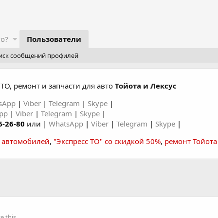
го?
Пользователи
иск сообщений профилей
ТО, ремонт и запчасти для авто
Тойота и Лексус
sApp
|
Viber
|
Telegram
|
Skype
|
App
|
Viber
|
Telegram
|
Skype
|
6-26-80
или |
WhatsApp
|
Viber
|
Telegram
|
Skype
|
а автомобилей
,
"Экспресс ТО" со скидкой 50%
,
ремонт Тойота
 this.