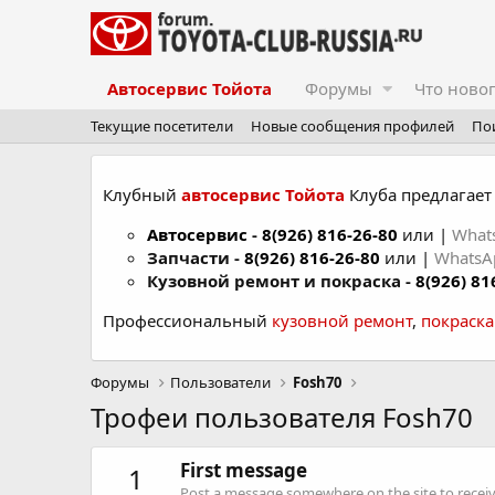
Автосервис Тойота
Форумы
Что ново
Текущие посетители
Новые сообщения профилей
По
Клубный
автосервис Тойота
Клуба предлагает 
Автосервис
-
8(926) 816-26-80
или |
What
Запчасти -
8(926) 816-26-80
или |
Whats
Кузовной ремонт и покраска -
8(926) 81
Профессиональный
кузовной ремонт
,
покраск
Форумы
Пользователи
Fosh70
Трофеи пользователя Fosh70
First message
1
Post a message somewhere on the site to receive