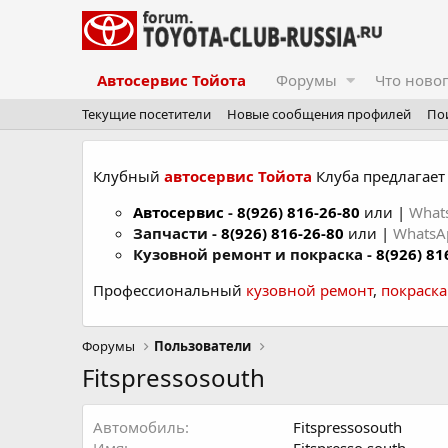
Автосервис Тойота
Форумы
Что ново
Текущие посетители
Новые сообщения профилей
По
Клубный
автосервис Тойота
Клуба предлагает 
Автосервис
-
8(926) 816-26-80
или |
What
Запчасти -
8(926) 816-26-80
или |
Whats
Кузовной ремонт и покраска -
8(926) 81
Профессиональный
кузовной ремонт
,
покраск
Форумы
Пользователи
Fitspressosouth
Автомобиль
Fitspressosouth