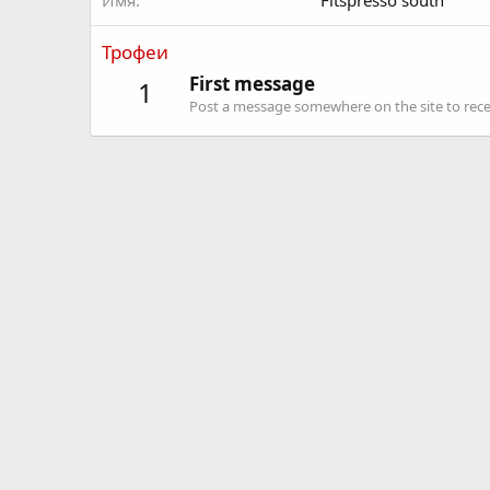
Имя
Fitspresso south
Трофеи
First message
1
Post a message somewhere on the site to recei