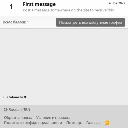
First message
4 Ноя 2022
1
Post a message somewhere on the site to receive this.
Всего баллов: 1
Посмотреть все доступные трофеи
etolmacheff
Russian (RU)
Обратная связь
Условия и правила
Политика конфиденциальности
Помощь
Главная
R
S