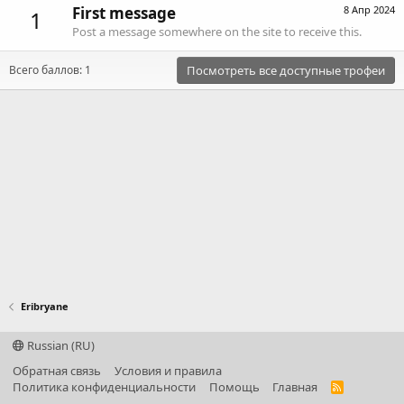
First message
8 Апр 2024
1
Post a message somewhere on the site to receive this.
Всего баллов: 1
Посмотреть все доступные трофеи
Eribryane
Russian (RU)
Обратная связь
Условия и правила
Политика конфиденциальности
Помощь
Главная
R
S