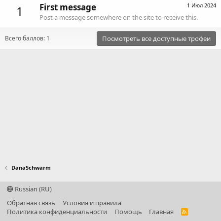
First message
1 Июл 2024
1
Post a message somewhere on the site to receive this.
Всего баллов: 1
Посмотреть все доступные трофеи
DanaSchwarm
Russian (RU)
Обратная связь
Условия и правила
Политика конфиденциальности
Помощь
Главная
R
S