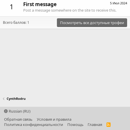
First message
5 Июл 2024
1
Post a message somewhere on the site to receive this.
Всего баллов: 1
Посмотреть все доступные трофеи
CynthRodru
Russian (RU)
Обратная связь
Условия и правила
Политика конфиденциальности
Помощь
Главная
R
S