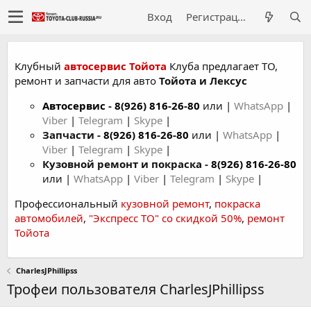
Вход
Регистрация
Клубный
автосервис Тойота
Клуба предлагает ТО,
ремонт и запчасти для авто
Тойота и Лексус
Автосервис
-
8(926) 816-26-80
или |
WhatsApp
|
Viber
|
Telegram
|
Skype
|
Запчасти -
8(926) 816-26-80
или |
WhatsApp
|
Viber
|
Telegram
|
Skype
|
Кузовной ремонт и покраска -
8(926) 816-26-80
или |
WhatsApp
|
Viber
|
Telegram
|
Skype
|
Профессиональный
кузовной ремонт
,
покраска
автомобилей
,
"Экспресс ТО" со скидкой 50%
,
ремонт
Тойота
CharlesJPhillipss
Трофеи пользователя CharlesJPhillipss