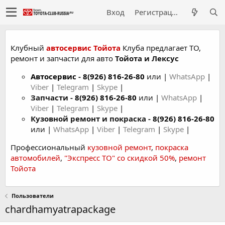
Вход
Регистрация
Клубный
автосервис Тойота
Клуба предлагает ТО,
ремонт и запчасти для авто
Тойота и Лексус
Автосервис
-
8(926) 816-26-80
или |
WhatsApp
|
Viber
|
Telegram
|
Skype
|
Запчасти -
8(926) 816-26-80
или |
WhatsApp
|
Viber
|
Telegram
|
Skype
|
Кузовной ремонт и покраска -
8(926) 816-26-80
или |
WhatsApp
|
Viber
|
Telegram
|
Skype
|
Профессиональный
кузовной ремонт
,
покраска
автомобилей
,
"Экспресс ТО" со скидкой 50%
,
ремонт
Тойота
Пользователи
chardhamyatrapackage