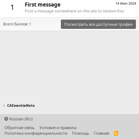
First message
14 Июн 2024
1
Post a message somewhere on the site to receive this.
Всего баллов: 1
Посмотреть все доступные трофеи
CAEssentialKeto
Russian (RU)
Обратная связь
Условия и правила
Политика конфиденциальности
Помощь
Главная
R
S