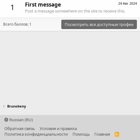
First message
24 Авг 2024
1
Post a message somewhere on the site to receive this.
Всего баллов: 1
Посмотреть все доступные трофеи
Brunobeny
Russian (RU)
Обратная связь
Условия и правила
Политика конфиденциальности
Помощь
Главная
R
S