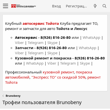
Вход
Регистрация
Клубный
автосервис Тойота
Клуба предлагает ТО,
ремонт и запчасти для авто
Тойота и Лексус
Автосервис
-
8(926) 816-26-80
или |
WhatsApp
|
Viber
|
Telegram
|
Skype
|
Запчасти -
8(926) 816-26-80
или |
WhatsApp
|
Viber
|
Telegram
|
Skype
|
Кузовной ремонт и покраска -
8(926) 816-26-80
или |
WhatsApp
|
Viber
|
Telegram
|
Skype
|
Профессиональный
кузовной ремонт
,
покраска
автомобилей
,
"Экспресс ТО" со скидкой 50%
,
ремонт
Тойота
Brunobeny
Трофеи пользователя Brunobeny