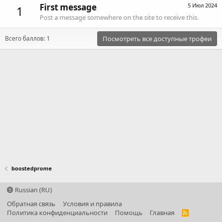
First message
5 Июл 2024
1
Post a message somewhere on the site to receive this.
Всего баллов: 1
Посмотреть все доступные трофеи
boostedprome
Russian (RU)
Обратная связь
Условия и правила
Политика конфиденциальности
Помощь
Главная
R
S