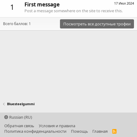
First message
17 Июл 2024
1
Post a message somewhere on the site to receive this.
Всего баллов: 1
Посмотреть все доступные трофеи
Bluesteelgummi
Russian (RU)
Обратная связь
Условия и правила
Политика конфиденциальности
Помощь
Главная
R
S